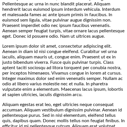
Pellentesque ac urna in nunc blandit placerat. Aliquam
hendrerit lacus euismod ipsum interdum vehicula. Interdum
et malesuada fames ac ante ipsum primis in faucibus. In
euismod sem ligula, vitae pulvinar augue dignissim non.
Praesent imperdiet odio nec ipsum faucibus venenatis.
Aenean semper feugiat turpis, vitae ornare lacus pellentesque
eget. Donec id posuere odio. Nam ut ultrices augue.
Lorem ipsum dolor sit amet, consectetur adipiscing elit.
Aenean in diam id nisi congue eleifend. Curabitur vel urna
iaculis, aliquam mauris ut, congue enim. Praesent ut ex in
justo bibendum viverra. Fusce quis pulvinar turpis. Class
aptent taciti sociosqu ad litora torquent per conubia nostra,
per inceptos himenaeos. Vivamus congue in lorem at cursus.
Integer maximus dolor sed enim venenatis semper. Nullam ac
odio at libero varius molestie nec et nulla. In pharetra
vulputate enim a elementum. Maecenas lacus ipsum, lobortis
at sapien ultricies, iaculis dignissim arcu.
Aliquam egestas erat leo, eget ultricies neque consequat
accumsan. Aliquam vestibulum dignissim pulvinar. Aenean id
pellentesque purus. Sed in nisl elementum, eleifend tellus
quis, dapibus quam. Donec mollis tellus non feugiat finibus. In
efficitur id mi pellentesque rutrum. Aliquam erat volutpat.